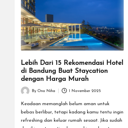
U
n
i
k
Lebih Dari 15 Rekomendasi Hotel
di Bandung Buat Staycation
dengan Harga Murah
By
Ono Niha
1 November 2025
Posted
by
Keadaan memanglah belum aman untuk
bebas berlibur, tetapi kadang kamu tentu ingin
refreshing dan keluar rumah sesaat. Jika sudah