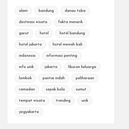
alam
bandung
danau toba
destinasi wisata
fakta menarik
garut
hotel
hotel bandung
hotel jakarta
hotel mewah bali
indonesia
informasi penting
info unik
jakarta
liburan keluarga
lombok
pantai indah
peliharaan
ramadan
sepak bola
sumut
tempat wisata
trending
unik
yogyakarta