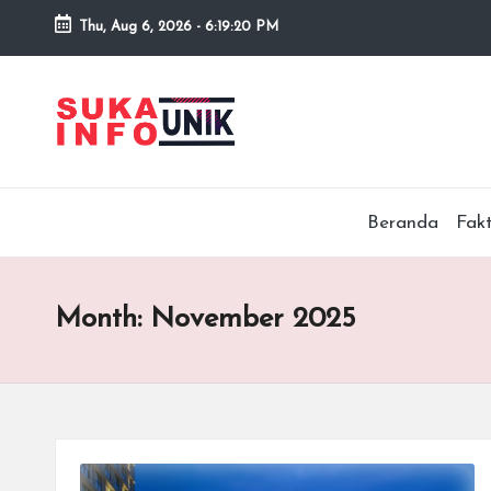
Thu, Aug 6, 2026
-
6:19:20 PM
Skip
to
S
Info
content
Unik,
u
Inspirasi
Tanpa
k
Beranda
Fak
Batas.
a
I
Month:
November 2025
n
f
o