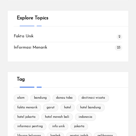
Explore Topics
Fakta Unik
2
Informasi Menarik
23
Tag
alam
bandung
danau toba
destinasi wisata
fakta menarik
garut
hotel
hotel bandung
hotel jakarta
hotel mewah bali
indonesia
informasi penting
info unik
jakarta
liburan keluarga
lombok
pantai indah
peliharaan