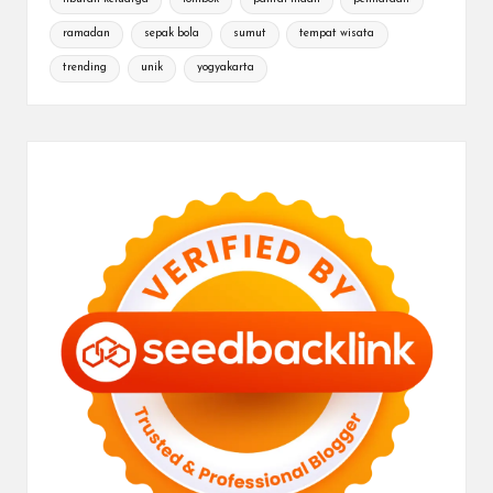
ramadan
sepak bola
sumut
tempat wisata
trending
unik
yogyakarta