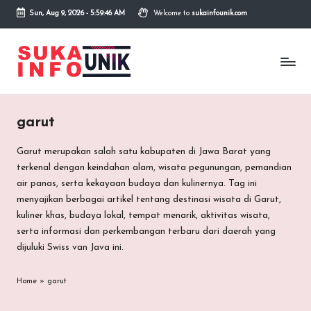
Sun, Aug 9, 2026
-
5:59:46 AM
Welcome to
sukainfounik.com
Skip
to
S
Info
content
Unik,
u
Inspirasi
Tanpa
k
Batas.
garut
a
I
Garut merupakan salah satu kabupaten di Jawa Barat yang
terkenal dengan keindahan alam, wisata pegunungan, pemandian
n
air panas, serta kekayaan budaya dan kulinernya. Tag ini
f
menyajikan berbagai artikel tentang destinasi wisata di Garut,
kuliner khas, budaya lokal, tempat menarik, aktivitas wisata,
o
serta informasi dan perkembangan terbaru dari daerah yang
U
dijuluki Swiss van Java ini.
n
Home
»
garut
i