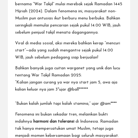
bernama “War Takjil” mulai merebak sejak Ramadan 1445
Hijriah (2024). Dalam fenomena ini, masyarakat non-
Muslim pun antusias ikut berburu menu berbuka. Bahkan
seringkali memulai pencarian sejak pukul 14.00 WIB, jauh
sebelum penjual takjil menata dagangannya.
Viral di media sosial, aksi mereka bahkan kerap “mencuri
start”—ada yang sudah mengantre sejak pukul 14.00
WIB, jauh sebelum pedagang siap berjualan!
Bahkan banyak juga cuitan warganet yang
unik
dan lucu
tentang War Takjil Ramadan 2025:
“Kalian jangan curang ya war nya start jam 5, awa aja
kalian keluar nya jam 3″ujar @ball******
“Bukan kalah jumlah tapi kalah stamina,” ujar @am****
Fenomena ini bukan sekadar tren, melainkan bukti
indahnya
harmoni dan toleransi
di Indonesia. Ramadan
tak hanya mempersatukan umat Muslim, tetapi juga
menjadi momen kebersamaan bagi seluruh masyarakat.