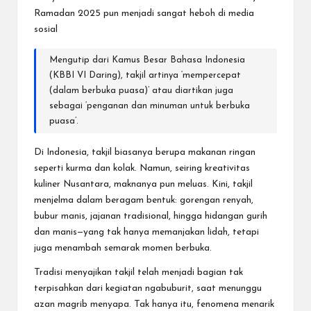
Ramadan 2025 pun menjadi sangat heboh di media
sosial
Mengutip dari Kamus Besar Bahasa Indonesia
(
KBBI VI Daring
), takjil artinya ‘mempercepat
(dalam berbuka puasa)’ atau diartikan juga
sebagai ‘penganan dan minuman untuk berbuka
puasa’.
Di Indonesia, takjil biasanya berupa makanan ringan
seperti kurma dan kolak. Namun, seiring kreativitas
kuliner Nusantara, maknanya pun meluas. Kini, takjil
menjelma dalam beragam bentuk: gorengan renyah,
bubur manis, jajanan tradisional, hingga hidangan gurih
dan manis—yang tak hanya memanjakan lidah, tetapi
juga menambah semarak momen berbuka.
Tradisi menyajikan takjil telah menjadi bagian tak
terpisahkan dari kegiatan ngabuburit, saat menunggu
azan magrib menyapa. Tak hanya itu, fenomena menarik