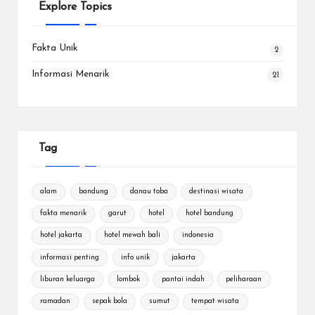
Explore Topics
Fakta Unik
2
Informasi Menarik
21
Tag
alam
bandung
danau toba
destinasi wisata
fakta menarik
garut
hotel
hotel bandung
hotel jakarta
hotel mewah bali
indonesia
informasi penting
info unik
jakarta
liburan keluarga
lombok
pantai indah
peliharaan
ramadan
sepak bola
sumut
tempat wisata