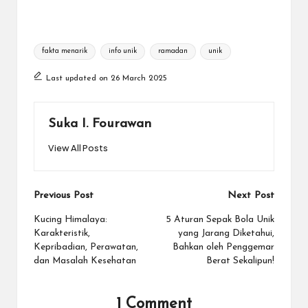
Tags:
fakta menarik
info unik
ramadan
unik
Last updated on 26 March 2025
Suka I. Fourawan
View All Posts
Post
Previous Post
Next Post
navigation
Kucing Himalaya:
5 Aturan Sepak Bola Unik
Karakteristik,
yang Jarang Diketahui,
Kepribadian, Perawatan,
Bahkan oleh Penggemar
dan Masalah Kesehatan
Berat Sekalipun!
1 Comment