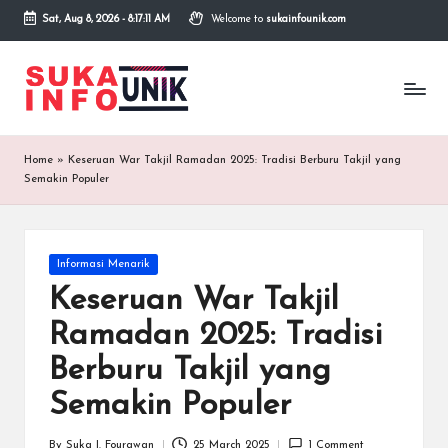
Sat, Aug 8, 2026
-
8:17:12 AM
Welcome to
sukainfounik.com
Skip
to
S
Info
content
Unik,
u
Inspirasi
Tanpa
k
Home
»
Keseruan War Takjil Ramadan 2025: Tradisi Berburu Takjil yang
Batas.
a
Semakin Populer
I
n
Posted
Informasi Menarik
in
f
Keseruan War Takjil
o
Ramadan 2025: Tradisi
U
Berburu Takjil yang
n
Semakin Populer
i
By
Suka I. Fourawan
25 March 2025
1 Comment