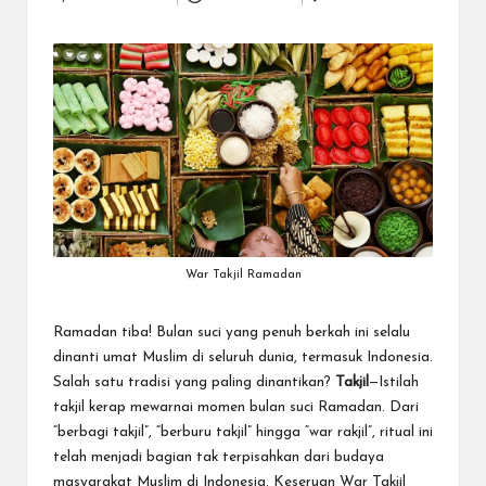
Posted
k
by
War Takjil Ramadan
Ramadan tiba! Bulan suci yang penuh berkah ini selalu
dinanti umat Muslim di seluruh dunia, termasuk Indonesia.
Salah satu tradisi yang paling dinantikan?
Takjil
—Istilah
takjil kerap mewarnai momen bulan suci Ramadan. Dari
“berbagi takjil”, “berburu takjil” hingga “war rakjil”, ritual ini
telah menjadi bagian tak terpisahkan dari budaya
masyarakat Muslim di Indonesia. Keseruan War Takjil