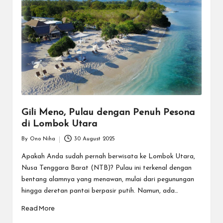
k
Gili Meno, Pulau dengan Penuh Pesona
di Lombok Utara
By
Ono Niha
30 August 2025
Posted
by
Apakah Anda sudah pernah berwisata ke Lombok Utara,
Nusa Tenggara Barat (NTB)? Pulau ini terkenal dengan
bentang alamnya yang menawan, mulai dari pegunungan
hingga deretan pantai berpasir putih. Namun, ada…
Read More