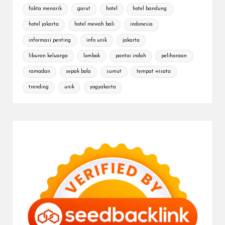
fakta menarik
garut
hotel
hotel bandung
hotel jakarta
hotel mewah bali
indonesia
informasi penting
info unik
jakarta
liburan keluarga
lombok
pantai indah
peliharaan
ramadan
sepak bola
sumut
tempat wisata
trending
unik
yogyakarta