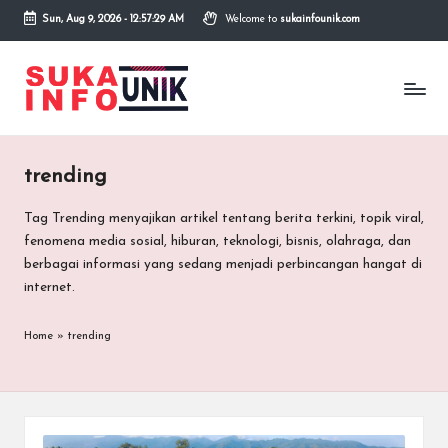
Sun, Aug 9, 2026
-
12:57:30 AM
Welcome to
sukainfounik.com
Skip
to
S
Info
content
Unik,
u
Inspirasi
Tanpa
k
Batas.
trending
a
I
Tag Trending menyajikan artikel tentang berita terkini, topik viral,
fenomena media sosial, hiburan, teknologi, bisnis, olahraga, dan
n
berbagai informasi yang sedang menjadi perbincangan hangat di
f
internet.
o
Home
»
trending
U
n
i