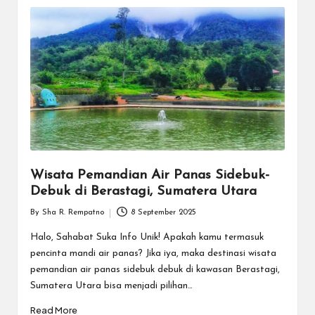
k
Wisata Pemandian Air Panas Sidebuk-
Debuk di Berastagi, Sumatera Utara
By
Sha R. Rempatno
8 September 2025
Posted
by
Halo, Sahabat Suka Info Unik! Apakah kamu termasuk
pencinta mandi air panas? Jika iya, maka destinasi wisata
pemandian air panas sidebuk debuk di kawasan Berastagi,
Sumatera Utara bisa menjadi pilihan…
Read More