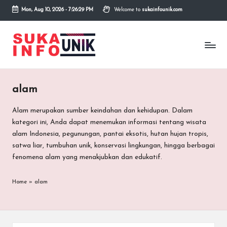
Mon, Aug 10, 2026
-
7:26:30 PM
Welcome to
sukainfounik.com
Skip
to
S
Info
content
Unik,
u
Inspirasi
Tanpa
k
Batas.
alam
a
I
Alam merupakan sumber keindahan dan kehidupan. Dalam
kategori ini, Anda dapat menemukan informasi tentang wisata
n
alam Indonesia, pegunungan, pantai eksotis, hutan hujan tropis,
f
satwa liar, tumbuhan unik, konservasi lingkungan, hingga berbagai
fenomena alam yang menakjubkan dan edukatif.
o
U
Home
»
alam
n
i