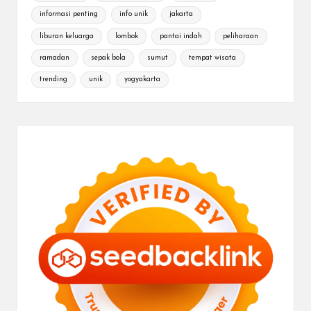
informasi penting
info unik
jakarta
liburan keluarga
lombok
pantai indah
peliharaan
ramadan
sepak bola
sumut
tempat wisata
trending
unik
yogyakarta