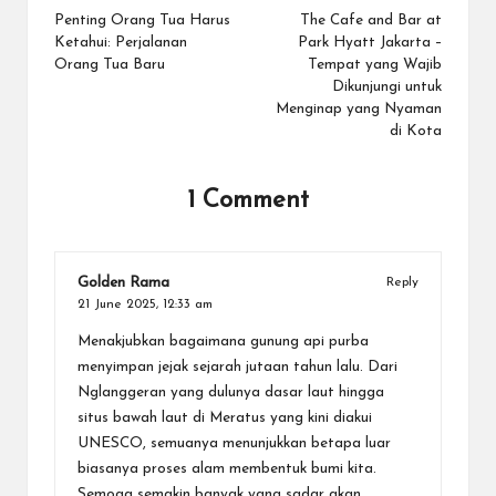
navigation
Penting Orang Tua Harus
The Cafe and Bar at
Ketahui: Perjalanan
Park Hyatt Jakarta –
Orang Tua Baru
Tempat yang Wajib
Dikunjungi untuk
Menginap yang Nyaman
di Kota
1 Comment
Golden Rama
Reply
21 June 2025,
12:33 am
Menakjubkan bagaimana gunung api purba
menyimpan jejak sejarah jutaan tahun lalu. Dari
Nglanggeran yang dulunya dasar laut hingga
situs bawah laut di Meratus yang kini diakui
UNESCO, semuanya menunjukkan betapa luar
biasanya proses alam membentuk bumi kita.
Semoga semakin banyak yang sadar akan