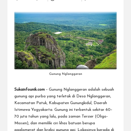
Posted
k
by
Gunung Nglanggeran
Sukainfounik.com
– Gunung Nglanggeran adalah sebuah
gunung api purba yang terletak di Desa Nglanggeran,
Kecamatan Patuk, Kabupaten Gunungkidul, Daerah
Istimewa Yogyakarta.
Gunung
ini terbentuk sekitar 60–
70 juta tahun yang lalu, pada zaman Tersier (Oligo-
Miosen), dan memiliki ciri khas batuan berupa
agglomerat dan breksi gunung api. Lokasinya berada di