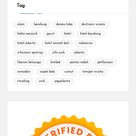
Tag
alam
bandung
danau toba
destinasi wisata
fakta menarik
garut
hotel
hotel bandung
hotel jakarta
hotel mewah bali
indonesia
informasi penting
info unik
jakarta
liburan keluarga
lombok
pantai indah
peliharaan
ramadan
sepak bola
sumut
tempat wisata
trending
unik
yogyakarta