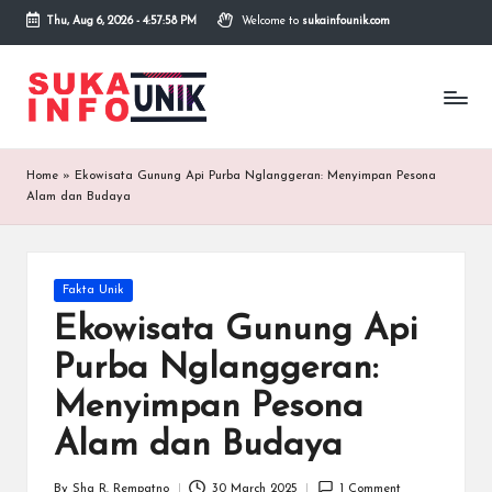
Thu, Aug 6, 2026
-
4:57:58 PM
Welcome to
sukainfounik.com
Skip
to
S
Info
content
Unik,
u
Inspirasi
Tanpa
k
Home
»
Ekowisata Gunung Api Purba Nglanggeran: Menyimpan Pesona
Batas.
a
Alam dan Budaya
I
n
Posted
Fakta Unik
in
f
Ekowisata Gunung Api
o
Purba Nglanggeran:
U
Menyimpan Pesona
n
Alam dan Budaya
i
By
Sha R. Rempatno
30 March 2025
1 Comment