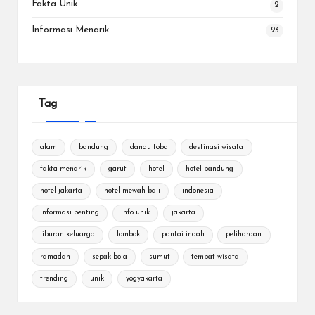
Fakta Unik
2
Informasi Menarik
23
Tag
alam
bandung
danau toba
destinasi wisata
fakta menarik
garut
hotel
hotel bandung
hotel jakarta
hotel mewah bali
indonesia
informasi penting
info unik
jakarta
liburan keluarga
lombok
pantai indah
peliharaan
ramadan
sepak bola
sumut
tempat wisata
trending
unik
yogyakarta