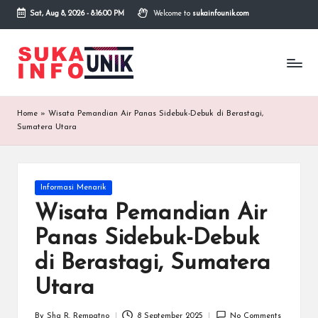
Sat, Aug 8, 2026
-
8:16:00 PM
Welcome to
sukainfounik.com
Skip
to
S
Info
content
Unik,
u
Inspirasi
Tanpa
k
Home
»
Wisata Pemandian Air Panas Sidebuk-Debuk di Berastagi,
Batas.
a
Sumatera Utara
I
n
Posted
Informasi Menarik
in
f
Wisata Pemandian Air
o
Panas Sidebuk-Debuk
U
di Berastagi, Sumatera
n
Utara
i
By
Sha R. Rempatno
8 September 2025
No Comments