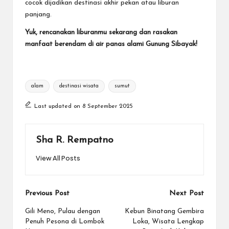
cocok dijadikan destinasi akhir pekan atau liburan
panjang.
Yuk, rencanakan liburanmu sekarang dan rasakan
manfaat berendam di air panas alami Gunung Sibayak!
Tags:
alam
destinasi wisata
sumut
Last updated on 8 September 2025
Sha R. Rempatno
View All Posts
Post
Previous Post
Next Post
navigation
Gili Meno, Pulau dengan
Kebun Binatang Gembira
Penuh Pesona di Lombok
Loka, Wisata Lengkap