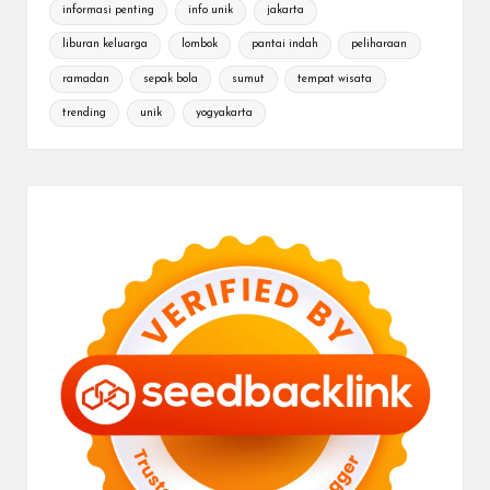
informasi penting
info unik
jakarta
liburan keluarga
lombok
pantai indah
peliharaan
ramadan
sepak bola
sumut
tempat wisata
trending
unik
yogyakarta