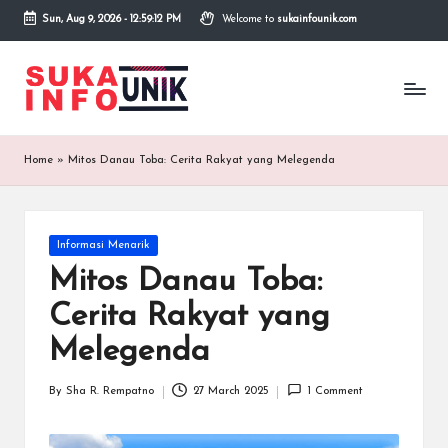
Sun, Aug 9, 2026
-
12:59:12 PM
Welcome to
sukainfounik.com
Skip
to
S
Info
content
Unik,
u
Inspirasi
Tanpa
k
Home
»
Mitos Danau Toba: Cerita Rakyat yang Melegenda
Batas.
a
I
Posted
Informasi Menarik
n
in
Mitos Danau Toba:
f
Cerita Rakyat yang
o
Melegenda
U
n
By
Sha R. Rempatno
27 March 2025
1 Comment
Posted
by
i