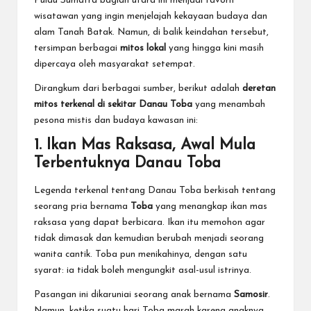
Pulau Sumatra bagian utara ini menjadi favorit
wisatawan yang ingin menjelajah kekayaan budaya dan
alam Tanah Batak. Namun, di balik keindahan tersebut,
tersimpan berbagai
mitos lokal
yang hingga kini masih
dipercaya oleh masyarakat setempat.
Dirangkum dari berbagai sumber, berikut adalah
deretan
mitos terkenal di sekitar Danau Toba
yang menambah
pesona mistis dan budaya kawasan ini:
1. Ikan Mas Raksasa, Awal Mula
Terbentuknya Danau Toba
Legenda terkenal tentang Danau Toba berkisah tentang
seorang pria bernama
Toba
yang menangkap ikan mas
raksasa yang dapat berbicara. Ikan itu memohon agar
tidak dimasak dan kemudian berubah menjadi seorang
wanita cantik. Toba pun menikahinya, dengan satu
syarat: ia tidak boleh mengungkit asal-usul istrinya.
Pasangan ini dikaruniai seorang anak bernama
Samosir
.
Namun, ketika suatu hari Toba marah karena anaknya