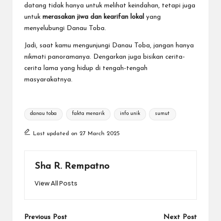
datang tidak hanya untuk melihat keindahan, tetapi juga
untuk
merasakan jiwa dan kearifan lokal
yang
menyelubungi Danau Toba.
Jadi, saat kamu mengunjungi Danau Toba, jangan hanya
nikmati panoramanya. Dengarkan juga bisikan cerita-
cerita lama yang hidup di tengah-tengah
masyarakatnya.
Tags:
danau toba
fakta menarik
info unik
sumut
Last updated on 27 March 2025
Sha R. Rempatno
View All Posts
Post
Previous Post
Next Post